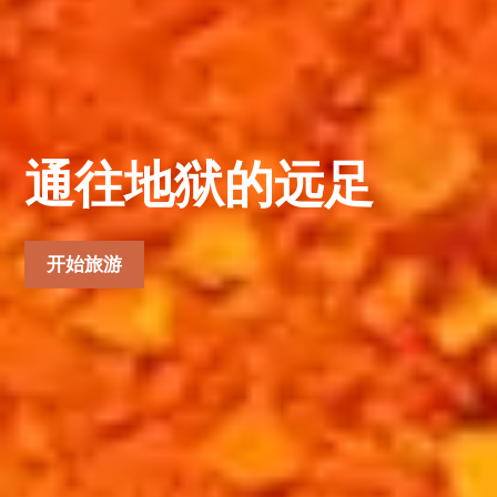
索尔坦·桑贾尔发现
开始你的冒险
扬尼卡拉探险
通往地狱的远足
开始你的旅程
之旅
开始旅游
开始旅游
开始旅游
开始旅游
开始旅游